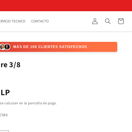
Iniciar
Carrito
ERVICIO TECNICO
CONTACTO
Búsqueda
sesión
MÁS DE 100 CLIENTES SATISFECHOS
re 3/8
CLP
l
se calculan en la pantalla de pago.
cias