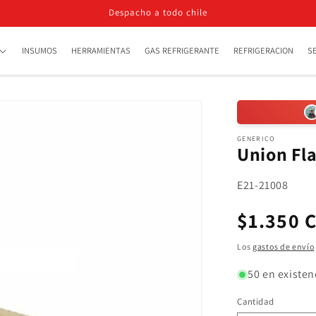
Despacho a todo chile
INSUMOS
HERRAMIENTAS
GAS REFRIGERANTE
REFRIGERACION
S
GENERICO
Union Fla
SKU:
E21-21008
Precio
$1.350 
habitua
Los
gastos de envío
50 en existen
Cantidad