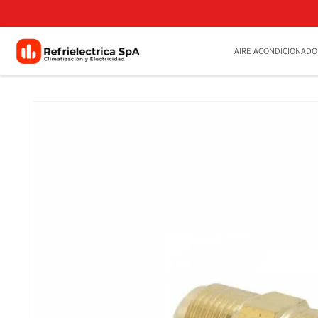
Ir
directamente
al contenido
AIRE ACONDICIONADO
Ir
directamente
a la
información
del producto