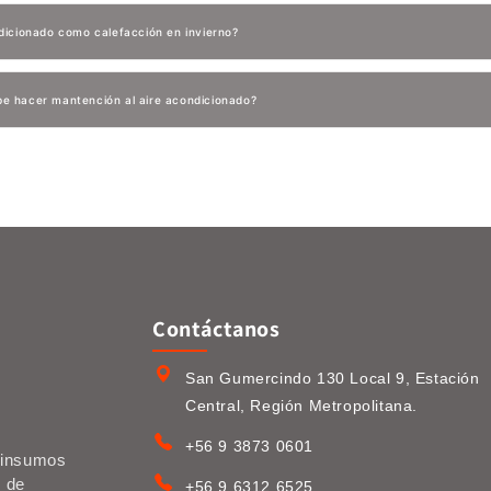
dicionado como calefacción en invierno?
e hacer mantención al aire acondicionado?
Contáctanos
San Gumercindo 130 Local 9, Estación
Central, Región Metropolitana.
+56 9 3873 0601
e insumos
s de
+56 9 6312 6525