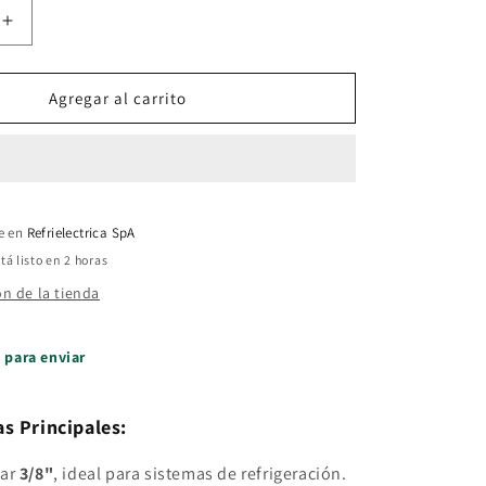
Aumentar
cantidad
para
Union
Agregar al carrito
Flare
3/8
le en
Refrielectrica SpA
á listo en 2 horas
ón de la tienda
o para enviar
as Principales:
dar
3/8"
, ideal para sistemas de refrigeración.