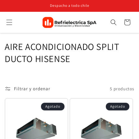
Ir
Despacho a todo chile
directamente
al contenido
Carrito
Búsqueda
C
AIRE ACONDICIONADO SPLIT
o
DUCTO HISENSE
l
e
Filtrar y ordenar
5 productos
c
c
Agotado
Agotado
i
ó