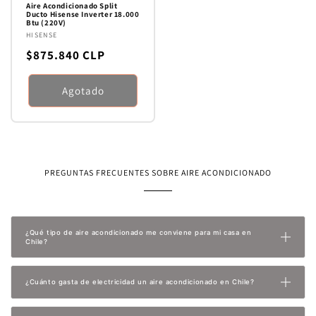
Aire Acondicionado Split
Ducto Hisense Inverter 18.000
Btu (220V)
Proveedor:
HISENSE
Precio
$875.840 CLP
habitual
Agotado
PREGUNTAS FRECUENTES SOBRE AIRE ACONDICIONADO
¿Qué tipo de aire acondicionado me conviene para mi casa en
Chile?
¿Cuánto gasta de electricidad un aire acondicionado en Chile?