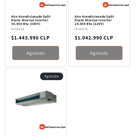
Aire Acondicionado Split
Aire Acondicionado Split
Ducto Hisense Inverter
Ducto Hisense Inverter
36.000 Btu (380V)
24.000 Btu (220V)
Proveedor:
HISENSE
Proveedor:
HISENSE
Precio
Precio
$1.443.990 CLP
$1.042.990 CLP
habitual
habitual
Agotado
Agotado
Agotado