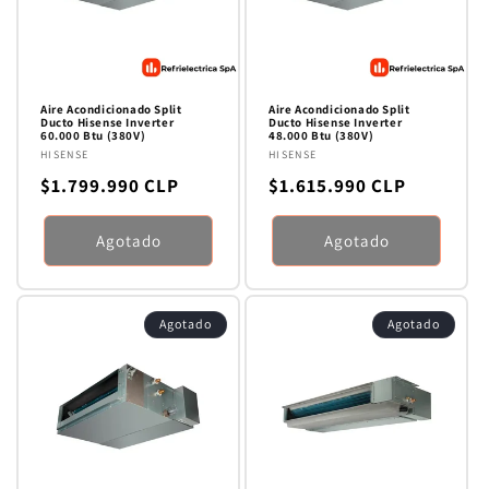
n
:
Aire Acondicionado Split
Aire Acondicionado Split
Ducto Hisense Inverter
Ducto Hisense Inverter
60.000 Btu (380V)
48.000 Btu (380V)
Proveedor:
HISENSE
Proveedor:
HISENSE
Precio
Precio
$1.799.990 CLP
$1.615.990 CLP
habitual
habitual
Agotado
Agotado
Agotado
Agotado