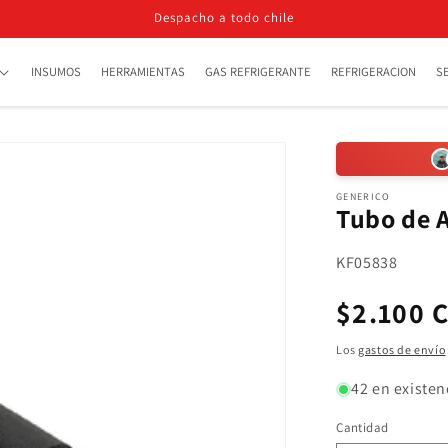
Despacho a todo chile
INSUMOS
HERRAMIENTAS
GAS REFRIGERANTE
REFRIGERACION
S
GENERICO
Tubo de A
SKU:
KF05838
Precio
$2.100 
habitua
Los
gastos de envío
42 en existen
Cantidad