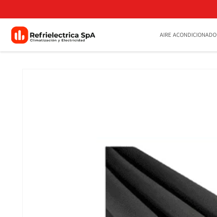
Ir
directamente
al contenido
AIRE ACONDICIONADO
Ir
directamente
a la
información
del producto