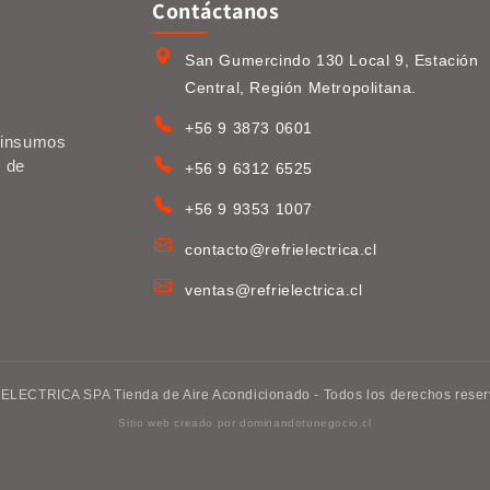
Contáctanos
San Gumercindo 130 Local 9, Estación
Central, Región Metropolitana.
+56 9 3873 0601
e insumos
s de
+56 9 6312 6525
+56 9 9353 1007
contacto@refrielectrica.cl
ventas@refrielectrica.cl
ELECTRICA SPA Tienda de Aire Acondicionado - Todos los derechos reser
Sitio web creado por
dominandotunegocio.cl