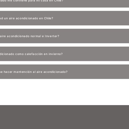
onado me conviene para mi casa en Chile?
ad un aire acondicionado en Chile?
e aire acondicionado normal e Inverter?
dicionado como calefacción en invierno?
e hacer mantención al aire acondicionado?