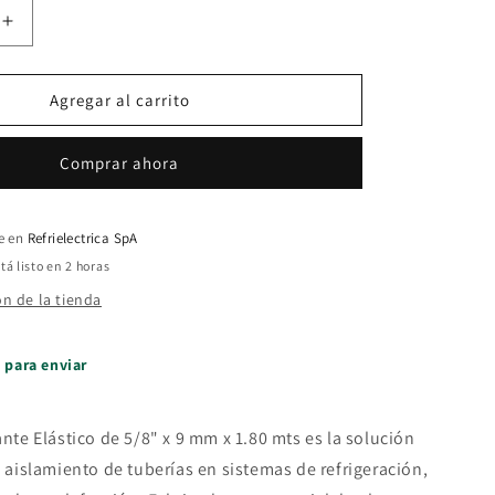
Aumentar
cantidad
para
Tubo
Agregar al carrito
de
Aisl.
Comprar ahora
elast.
5/8
x
9
le en
Refrielectrica SpA
mm
á listo en 2 horas
x
ón de la tienda
1.80mts
o para enviar
ante Elástico de 5/8" x 9 mm x 1.80 mts es la solución
l aislamiento de tuberías en sistemas de refrigeración,