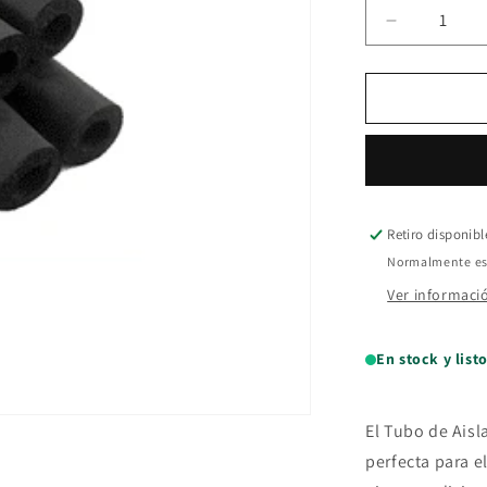
Reducir
cantidad
para
Tubo
de
Aisl.
elast.
5/8
x
9
Retiro disponib
mm
Normalmente est
x
Ver informaci
1.80mts
En stock y list
El Tubo de Aisl
perfecta para e