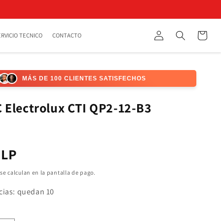
Iniciar
Carrito
ERVICIO TECNICO
CONTACTO
Búsqueda
sesión
MÁS DE 100 CLIENTES SATISFECHOS
 Electrolux CTI QP2-12-B3
CLP
l
se calculan en la pantalla de pago.
cias: quedan 10