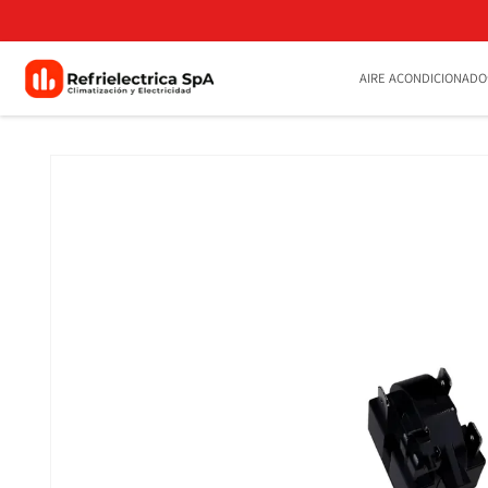
Ir
directamente
al contenido
AIRE ACONDICIONADO
Ir
directamente
a la
información
del producto