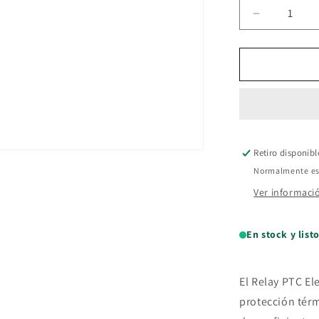
Reducir
cantidad
para
Relay
PTC
Electrolux
CTI
QP2-
12-
Retiro disponib
B3
Normalmente est
Ver informaci
En stock y list
El Relay PTC El
protección térm