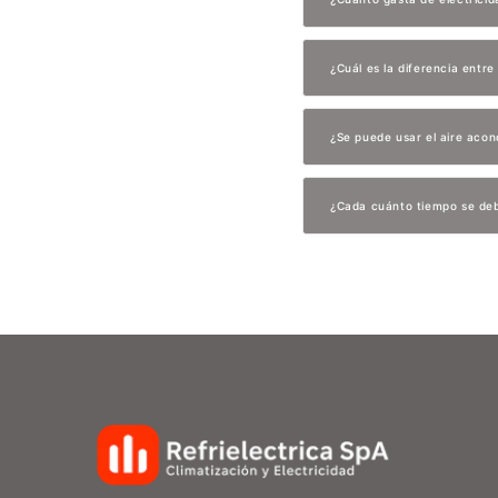
¿Cuál es la diferencia entr
¿Se puede usar el aire acon
¿Cada cuánto tiempo se deb