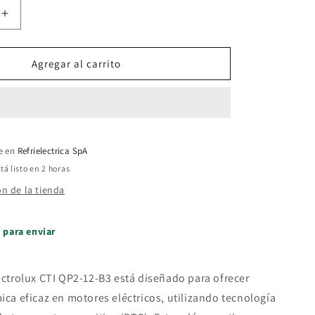
Aumentar
cantidad
para
Relay
Agregar al carrito
PTC
Electrolux
CTI
QP2-
12-
le en
B3
Refrielectrica SpA
á listo en 2 horas
ón de la tienda
o para enviar
ectrolux CTI QP2-12-B3 está diseñado para ofrecer
ica eficaz en motores eléctricos, utilizando tecnología