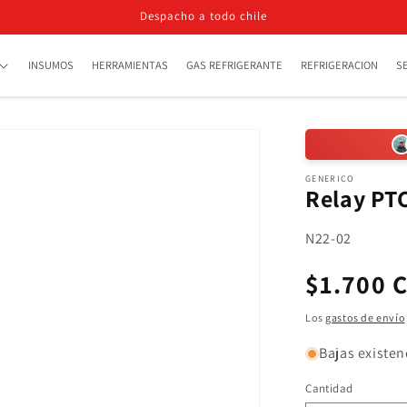
Despacho a todo chile
INSUMOS
HERRAMIENTAS
GAS REFRIGERANTE
REFRIGERACION
S
GENERICO
Relay PTC
SKU:
N22-02
Precio
$1.700 
habitua
Los
gastos de envío
Bajas existen
Cantidad