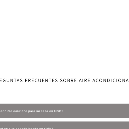
EGUNTAS FRECUENTES SOBRE AIRE ACONDICION
onado me conviene para mi casa en Chile?
ad un aire acondicionado en Chile?