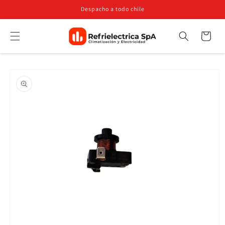
Ir
Despacho a todo chile
directamente
al contenido
Carrito
Búsqueda
Ir
directamente
a la
información
del producto