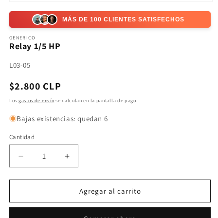
Abrir
elemento
multimedia
MÁS DE 100 CLIENTES SATISFECHOS
1
en
GENERICO
una
Relay 1/5 HP
ventana
modal
SKU:
L03-05
Precio
$2.800 CLP
habitual
Los
gastos de envío
se calculan en la pantalla de pago.
Bajas existencias: quedan 6
Cantidad
Reducir
Aumentar
cantidad
cantidad
para
para
Relay
Relay
Agregar al carrito
1/5
1/5
HP
HP