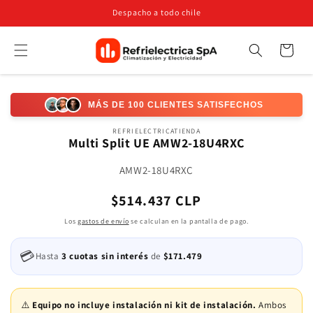
Ir
Despacho a todo chile
directamente
al contenido
Carrito
Búsqueda
Ir
directamente
MÁS DE 100 CLIENTES SATISFECHOS
a la
información
REFRIELECTRICATIENDA
del producto
Multi Split UE AMW2-18U4RXC
SKU:
AMW2-18U4RXC
Precio
$514.437 CLP
habitual
Los
gastos de envío
se calculan en la pantalla de pago.
💳
Hasta
3 cuotas sin interés
de
$171.479
⚠️
Equipo no incluye instalación ni kit de instalación.
Ambos