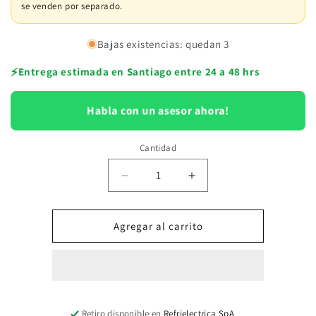
se venden por separado.
Bajas existencias: quedan 3
⚡
Entrega estimada en Santiago entre 24 a 48 hrs
Habla con un asesor ahora!
Cantidad
Reducir
Aumentar
cantidad
cantidad
para
para
Multi
Multi
Agregar al carrito
Split
Split
UE
UE
AMW2-
AMW2-
18U4RXC
18U4RXC
Retiro disponible en
Refrielectrica SpA