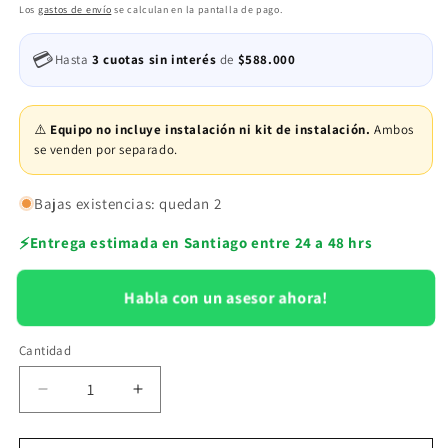
habitual
Los
gastos de envío
se calculan en la pantalla de pago.
💳
Hasta
3 cuotas sin interés
de
$588.000
⚠️
Equipo no incluye instalación ni kit de instalación.
Ambos
se venden por separado.
Bajas existencias: quedan 2
⚡
Entrega estimada en Santiago entre 24 a 48 hrs
Habla con un asesor ahora!
Cantidad
Reducir
Aumentar
cantidad
cantidad
para
para