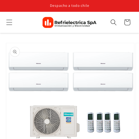
Ir
Despacho a todo chile
directamente
al contenido
Carrito
Búsqueda
Ir
directamente
a la
información
del producto