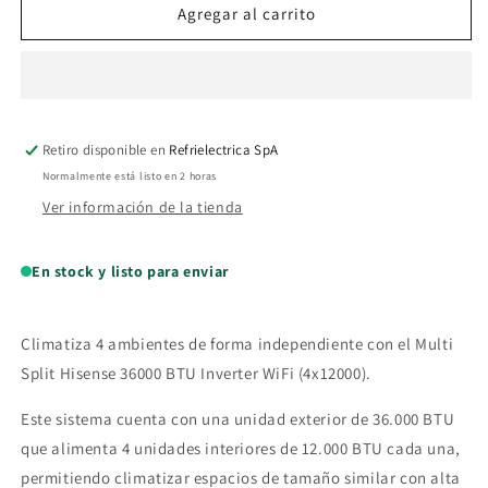
Aire
Aire
Agregar al carrito
Acondicionado
Acondicionado
Multi
Multi
Split
Split
Hisense
Hisense
4x12.000
4x12.000
Retiro disponible en
Btu
Btu
Refrielectrica SpA
(UE
(UE
Normalmente está listo en 2 horas
36.000
36.000
Ver información de la tienda
BTU)
BTU)
En stock y listo para enviar
Climatiza 4 ambientes de forma independiente con el Multi
Split Hisense 36000 BTU Inverter WiFi (4x12000).
Este sistema cuenta con una unidad exterior de 36.000 BTU
que alimenta 4 unidades interiores de 12.000 BTU cada una,
permitiendo climatizar espacios de tamaño similar con alta