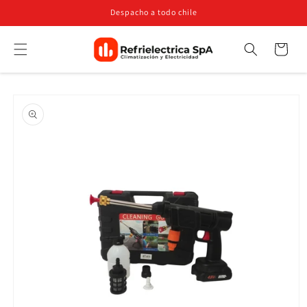
Ir
Despacho a todo chile
directamente
al contenido
Carrito
Búsqueda
Ir
directamente
a la
información
del producto