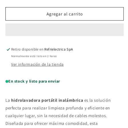
cantidad
cantidad
para
para
Hidrolavadora
Hidrolavadora
Agregar al carrito
Portatil
Portatil
Inalambrica
Inalambrica
Retiro disponible en
Refrielectrica SpA
Normalmente está listo en 2 horas
Ver información de la tienda
En stock y listo para enviar
La
hidrolavadora portátil inalámbrica
es la solución
perfecta para realizar limpieza profunda y eficiente en
cualquier lugar, sin la necesidad de cables molestos.
Diseñada para ofrecer máxima comodidad, esta