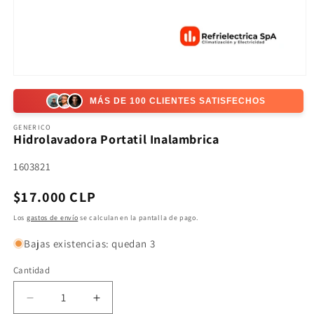
Abrir
elemento
multimedia
MÁS DE 100 CLIENTES SATISFECHOS
1
en
GENERICO
una
Hidrolavadora Portatil Inalambrica
ventana
modal
SKU:
1603821
Precio
$17.000 CLP
habitual
Los
gastos de envío
se calculan en la pantalla de pago.
Bajas existencias: quedan 3
Cantidad
Reducir
Aumentar