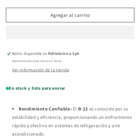
cantidad
cantidad
para
para
Gas
Gas
Agregar al carrito
refrigerante
refrigerante
R22
R22
800
800
gr
gr
Refrigerant
Refrigerant
Retiro disponible en
Refrielectrica SpA
Normalmente está listo en 2 horas
Ver información de la tienda
En stock y listo para enviar
Rendimiento Confiable:
El
R-22
es conocido por su
estabilidad y eficiencia, proporcionando un enfriamiento
rápido y efectivo en sistemas de refrigeración y aire
acondicionado.