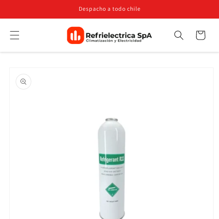
Ir
Despacho a todo chile
directamente
al contenido
Carrito
Búsqueda
Ir
directamente
a la
información
del producto