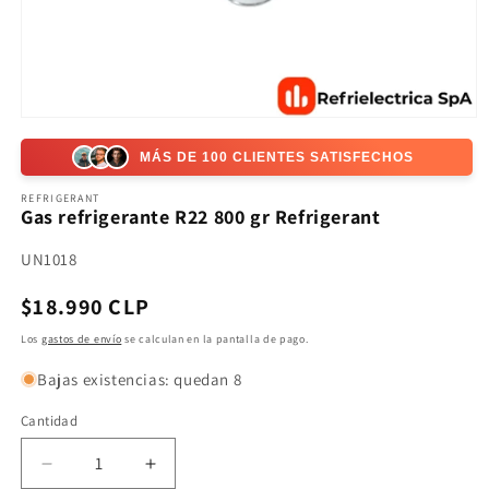
Abrir
elemento
multimedia
MÁS DE 100 CLIENTES SATISFECHOS
1
en
REFRIGERANT
una
Gas refrigerante R22 800 gr Refrigerant
ventana
modal
SKU:
UN1018
Precio
$18.990 CLP
habitual
Los
gastos de envío
se calculan en la pantalla de pago.
Bajas existencias: quedan 8
Cantidad
Reducir
Aumentar