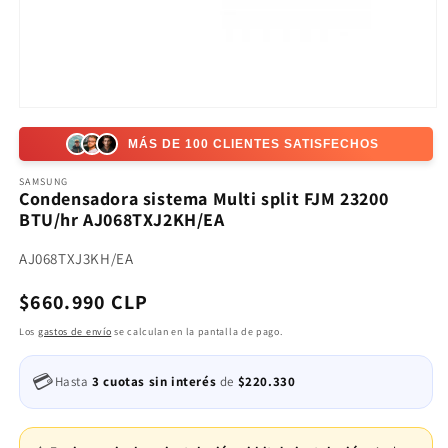
Abrir
elemento
multimedia
MÁS DE 100 CLIENTES SATISFECHOS
1
en
SAMSUNG
una
Condensadora sistema Multi split FJM 23200
ventana
BTU/hr AJ068TXJ2KH/EA
modal
SKU:
AJ068TXJ3KH/EA
Precio
$660.990 CLP
habitual
Los
gastos de envío
se calculan en la pantalla de pago.
💳
Hasta
3 cuotas sin interés
de
$220.330