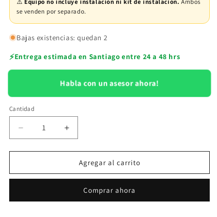
⚠️
Equipo no incluye instalación ni kit de instalación.
Ambos
se venden por separado.
Bajas existencias: quedan 2
⚡
Entrega estimada en Santiago entre 24 a 48 hrs
Habla con un asesor ahora!
Cantidad
Reducir
Aumentar
cantidad
cantidad
para
para
Condensadora
Condensadora
Agregar al carrito
sistema
sistema
Multi
Multi
Comprar ahora
split
split
FJM
FJM
23200
23200