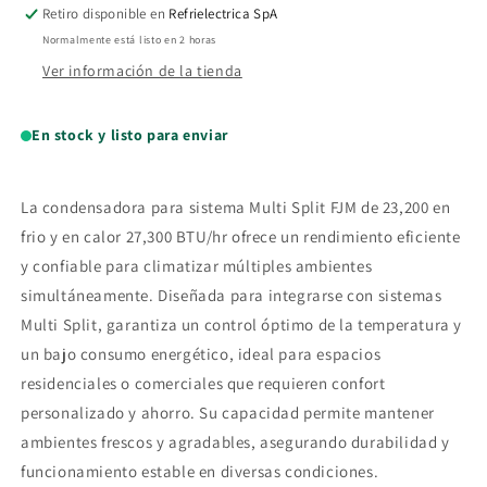
BTU/hr
BTU/hr
Retiro disponible en
Refrielectrica SpA
AJ068TXJ2KH/EA
AJ068TXJ2KH/EA
Normalmente está listo en 2 horas
Ver información de la tienda
En stock y listo para enviar
La condensadora para sistema Multi Split FJM de 23,200 en
frio y en calor 27,300 BTU/hr ofrece un rendimiento eficiente
y confiable para climatizar múltiples ambientes
simultáneamente. Diseñada para integrarse con sistemas
Multi Split, garantiza un control óptimo de la temperatura y
un bajo consumo energético, ideal para espacios
residenciales o comerciales que requieren confort
personalizado y ahorro. Su capacidad permite mantener
ambientes frescos y agradables, asegurando durabilidad y
funcionamiento estable en diversas condiciones.