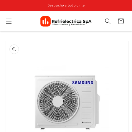
Ir
Despacho a todo chile
directamente
al contenido
Carrito
Búsqueda
Ir
directamente
a la
información
del producto