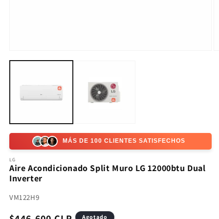
Abrir
Ab
elemento
e
multimedia
m
1
2
en
e
una
u
ventana
v
modal
m
MÁS DE 100 CLIENTES SATISFECHOS
LG
Aire Acondicionado Split Muro LG 12000btu Dual
Inverter
SKU:
VM122H9
Precio
$446.600 CLP
Agotado