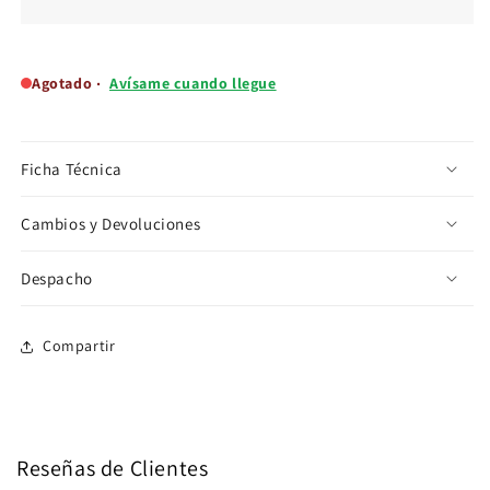
Muro
Muro
LG
LG
12000btu
12000btu
Dual
Dual
Agotado ·
Avísame cuando llegue
Inverter
Inverter
Ficha Técnica
Cambios y Devoluciones
Despacho
Compartir
Reseñas de Clientes