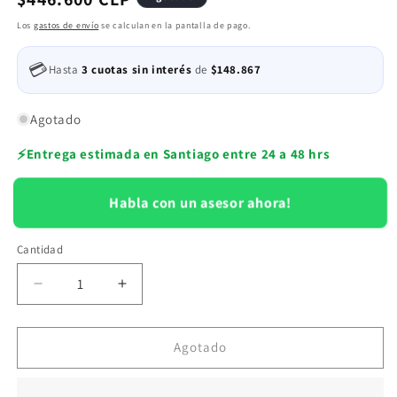
habitual
Los
gastos de envío
se calculan en la pantalla de pago.
💳
Hasta
3 cuotas sin interés
de
$148.867
Agotado
⚡
Entrega estimada en Santiago entre 24 a 48 hrs
Habla con un asesor ahora!
Cantidad
Reducir
Aumentar
cantidad
cantidad
para
para
Aire
Aire
Agotado
Acondicionado
Acondicionado
Split
Split