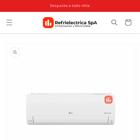
Ir
Despacho a todo chile
directamente
al contenido
Carrito
Búsqueda
Ir
directamente
a la
información
del producto