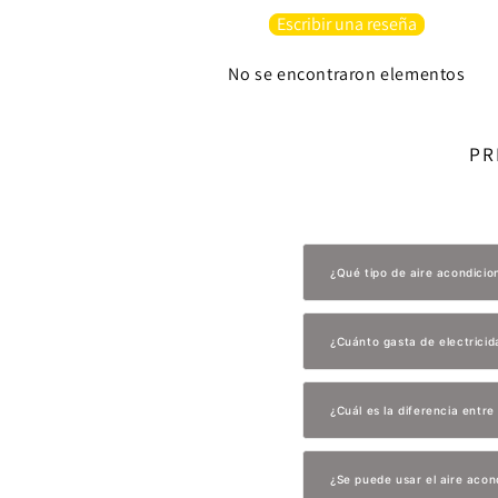
Escribir una reseña
No se encontraron elementos
PR
¿Qué tipo de aire acondici
¿Cuánto gasta de electricid
¿Cuál es la diferencia entr
¿Se puede usar el aire acon