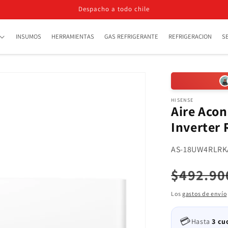
Despacho a todo chile
INSUMOS
HERRAMIENTAS
GAS REFRIGERANTE
REFRIGERACION
S
HISENSE
Aire Aco
Inverter 
SKU:
AS-18UW4RLRK
Precio
$492.90
habitua
Los
gastos de envío
💳
Hasta
3 cu