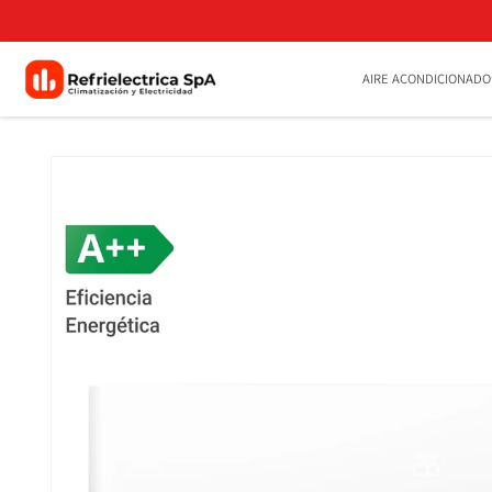
Ir
directamente
al contenido
AIRE ACONDICIONADO
Ir
directamente
a la
información
del producto