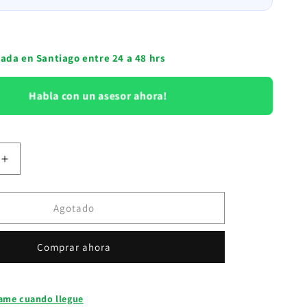
ada en Santiago entre 24 a 48 hrs
Habla con un asesor ahora!
Aumentar
cantidad
para
Aire
Agotado
nado
Acondicionado
18000
Comprar ahora
BTU
Hisense
Inverter
R32
ame cuando llegue