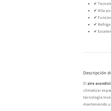
✔ Tecnolo
✔ Alta po
✔ Funcio
✔ Refrige
✔ Excelen
Descripción d
El
aire acondic
climatizar espa
tecnología inve
manteniendo un