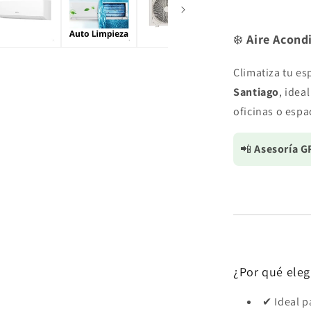
HI
VIDA
❄️
Aire Acond
Climatiza tu es
Santiago
, idea
oficinas o espa
📲
Asesoría 
¿Por qué eleg
✔ Ideal p