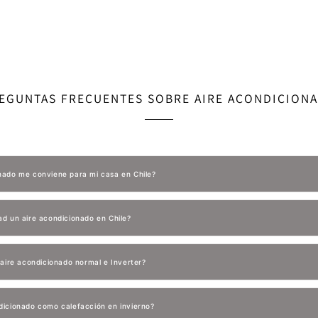
EGUNTAS FRECUENTES SOBRE AIRE ACONDICION
onado me conviene para mi casa en Chile?
ad un aire acondicionado en Chile?
e aire acondicionado normal e Inverter?
dicionado como calefacción en invierno?