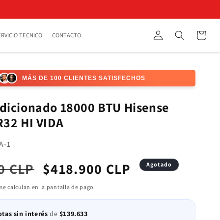
Iniciar
Carrito
ERVICIO TECNICO
CONTACTO
Búsqueda
sesión
MÁS DE 100 CLIENTES SATISFECHOS
ndicionado 18000 BTU Hisense
R32 HI VIDA
A-1
0 CLP
Precio
$418.900 CLP
Agotado
l
de
se calculan en la pantalla de pago.
oferta
otas sin interés
de
$139.633