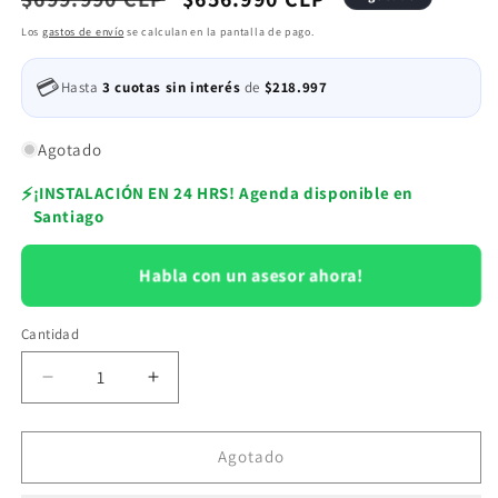
habitual
de
Los
gastos de envío
se calculan en la pantalla de pago.
oferta
💳
Hasta
3 cuotas sin interés
de
$218.997
Agotado
⚡
¡INSTALACIÓN EN 24 HRS! Agenda disponible en
Santiago
Habla con un asesor ahora!
Cantidad
Reducir
Aumentar
cantidad
cantidad
para
para
Aire
Aire
Agotado
Acondicionado
Acondicionado