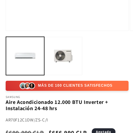
Abrir
Ab
elemento
e
multimedia
m
1
2
en
e
una
u
ventana
v
modal
m
MÁS DE 100 CLIENTES SATISFECHOS
SAMSUNG
Aire Acondicionado 12.000 BTU Inverter +
Instalación 24-48 hrs
SKU:
AR70F12C1DW/ZS-C/I
Precio
$699.990 CLP
Precio
$656.990 CLP
Agotado