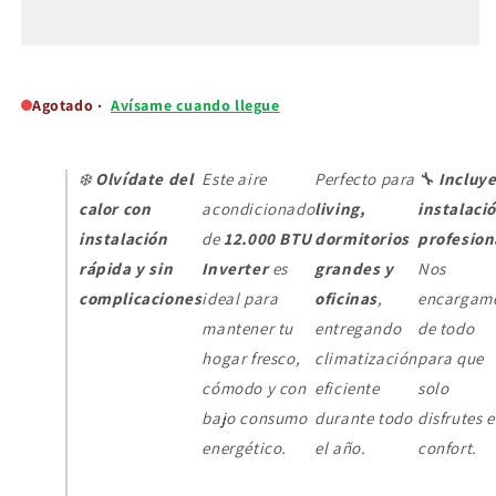
12.000
12.000
BTU
BTU
Inverter
Inverter
+
+
Instalación
Instalación
Agotado ·
Avísame cuando llegue
24-
24-
48
48
hrs
hrs
❄️
Olvídate del
Este aire
Perfecto para
🔧
Incluy
calor con
acondicionado
living,
instalaci
instalación
de
12.000 BTU
dormitorios
profesion
rápida y sin
Inverter
es
grandes y
Nos
complicaciones
ideal para
oficinas
,
encargam
mantener tu
entregando
de todo
hogar fresco,
climatización
para que
cómodo y con
eficiente
solo
bajo consumo
durante todo
disfrutes e
energético.
el año.
confort.