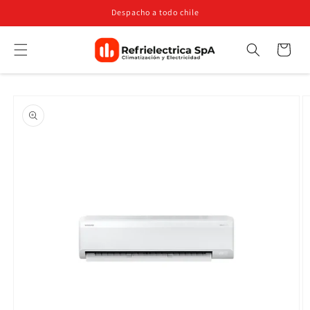
Ir
Despacho a todo chile
directamente
al contenido
Carrito
Búsqueda
Ir
directamente
a la
información
del producto